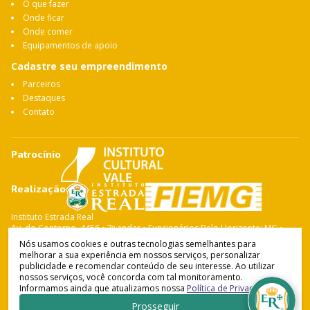
O que fazer
Onde ficar
Onde comer
Equipamentos de apoio
Cadastre seu empreendimento
Parceiros
Destaques
Contato
Patrocínio
Realização
Instituto Estrada Real
Av. do Contorno, 4456 • 7º andar • Funcionários Belo Horizonte: MG •
CEP: 30.110-028 Fone: 31 3263-4765
Nós usamos cookies e outras tecnologias semelhantes para
melhorar a sua experiência em nossos serviços, personalizar
publicidade e recomendar conteúdo de seu interesse. Ao utilizar
nossos serviços, você concorda com tal monitoramento.
Instituto Estrada Real
© Copyright 2021-
2026
Informamos ainda que atualizamos nossa
Política de Privacidade
.
Política de Privacidade
•
Termos de Uso
Desenvolvido por
Prosseguir