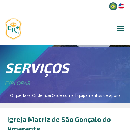
Idioma
SERVIÇOS
EXPLORAR
O que fazer
Onde ficar
Onde comer
Equipamentos de apoio
Igreja Matriz de São Gonçalo do
Amarante