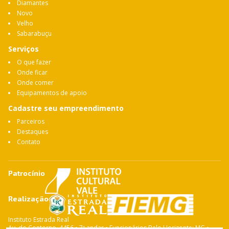
Diamantes
Novo
Velho
Sabarabuçu
Serviços
O que fazer
Onde ficar
Onde comer
Equipamentos de apoio
Cadastre seu empreendimento
Parceiros
Destaques
Contato
Patrocínio
Realização
Instituto Estrada Real
Av. do Contorno, 4456 • 7º andar • Funcionários Belo Horizonte: MG •