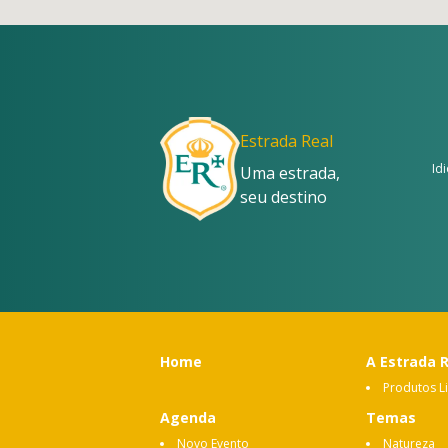
Estrada Real
Id
Uma estrada,
seu destino
Home
A Estrada 
Produtos L
Agenda
Temas
Novo Evento
Natureza