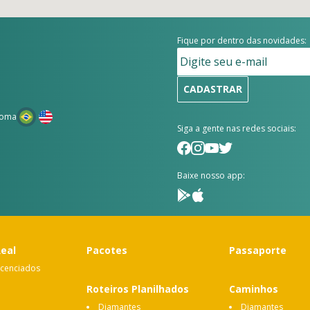
Fique por dentro das novidades:
CADASTRAR
ioma
Siga a gente nas redes sociais:
Baixe nosso app:
Real
Pacotes
Passaporte
icenciados
Roteiros Planilhados
Caminhos
Diamantes
Diamantes