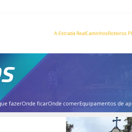
A Estrada Real
Caminhos
Roteiros P
Diamantes
Diamante
Novo
Novo
Velho
Velho
Sabarabuçu
Sabarabu
OS
que fazer
Onde ficar
Onde comer
Equipamentos de ap