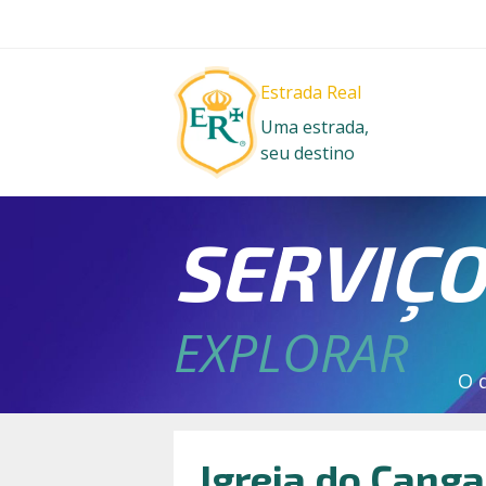
Estrada Real
Uma estrada,
seu destino
SERVIÇ
EXPLORAR
O 
Igreja do Canga