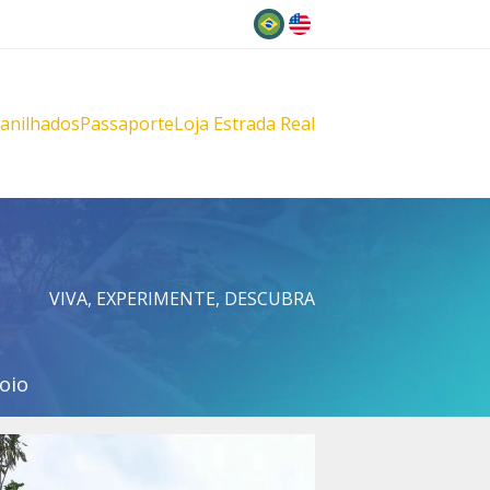
Idioma
lanilhados
Passaporte
Loja Estrada Real
s
çu
VIVA, EXPERIMENTE, DESCUBRA
oio