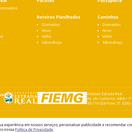
Real
Pacotes
Passaporte
icenciados
Roteiros Planilhados
Caminhos
Diamantes
Diamantes
Novo
Novo
ia
Velho
Velho
Sabarabuçu
Sabarabuçu
Instituto Estrada Real
ão
Av. do Contorno, 4456 • 7º
30.110-028 Fone: 31 3263
 experiência em nossos serviços, personalizar publicidade e recomendar conte
os nossa
Política de Privacidade
.