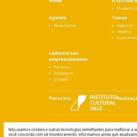
Home
A Estrada 
Produtos L
Agenda
Temas
Novo Evento
Natureza
História
Gastronom
Cadastre seu
empreendimento
Parceiros
Destaques
Contato
Patrocínio
Realizaç
Instituto Estrada Real
© Copyright 2021-
2026
Nós usamos cookies e outras tecnologias semelhantes para melhorar a sua
Política de Privacidade
•
Termos de Uso
você concorda com tal monitoramento. Informamos ainda que atualizam