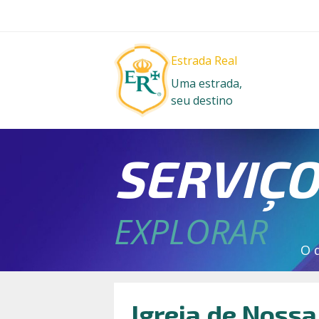
Estrada Real
Uma estrada,
seu destino
SERVIÇ
EXPLORAR
O 
Igreja de Noss