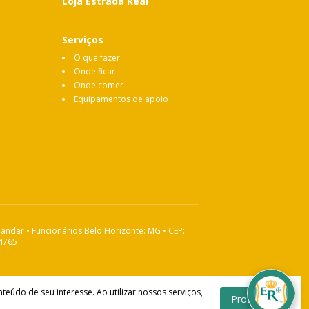
Loja Estrada Real
Serviços
O que fazer
Onde ficar
Onde comer
Equipamentos de apoio
 andar • Funcionários Belo Horizonte: MG • CEP:
-4765
Desenvolvido por
údo de seu interesse. Ao utilizar nossos serviços,
Prosseguir