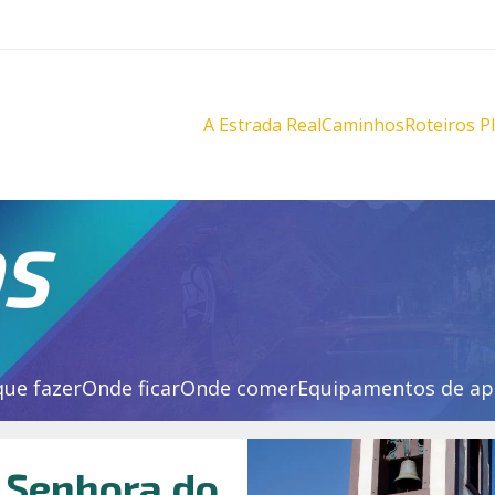
A Estrada Real
Caminhos
Roteiros P
Diamantes
Diamante
Novo
Novo
Velho
Velho
Sabarabuçu
Sabarabu
OS
que fazer
Onde ficar
Onde comer
Equipamentos de ap
a Senhora do