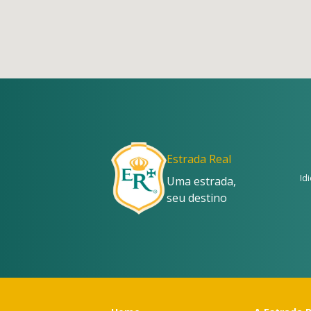
Estrada Real
Id
Uma estrada,
seu destino