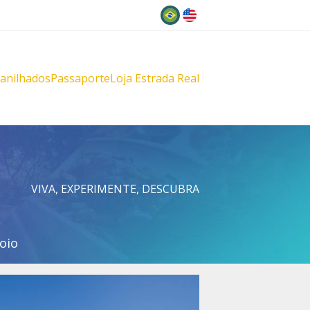
Idioma
lanilhados
Passaporte
Loja Estrada Real
s
çu
VIVA, EXPERIMENTE, DESCUBRA
oio