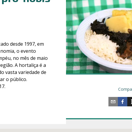
izado desde 1997, em
onomia, o evento
mpéu, no mês de maio
gião. A hortaliça é a
ndo vasta variedade de
ar o pú
blico.
17.
Compar