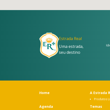
Estrada Real
Id
Uma estrada,
seu destino
Home
A Estrada 
Produtos L
Agenda
Temas