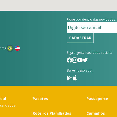
Fique por dentro das novidades:
CADASTRAR
ioma
Siga a gente nas redes sociais:
Baixe nosso app:
Real
Pacotes
Passaporte
icenciados
Roteiros Planilhados
Caminhos