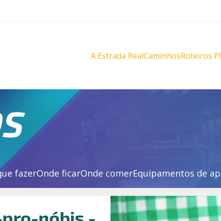
A Estrada Real
Caminhos
Roteiros P
Diamantes
Diamante
Novo
Novo
Velho
Velho
Sabarabuçu
Sabarabu
OS
que fazer
Onde ficar
Onde comer
Equipamentos de ap
-pro-nóbis -