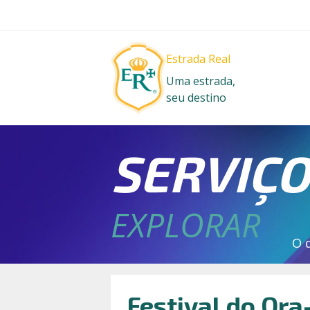
Estrada Real
Uma estrada,
seu destino
SERVIÇ
EXPLORAR
O 
Festival do Ora