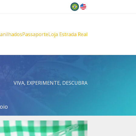
Idioma
lanilhados
Passaporte
Loja Estrada Real
s
çu
VIVA, EXPERIMENTE, DESCUBRA
oio