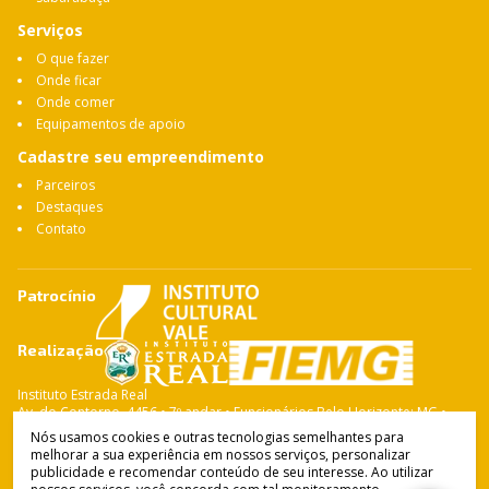
Serviços
O que fazer
Onde ficar
Onde comer
Equipamentos de apoio
Cadastre seu empreendimento
Parceiros
Destaques
Contato
Patrocínio
Realização
Instituto Estrada Real
Av. do Contorno, 4456 • 7º andar • Funcionários Belo Horizonte: MG •
CEP: 30.110-028 Fone: 31 3263-4765
Nós usamos cookies e outras tecnologias semelhantes para
melhorar a sua experiência em nossos serviços, personalizar
publicidade e recomendar conteúdo de seu interesse. Ao utilizar