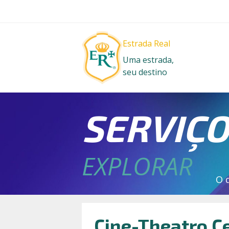
Estrada Real
Uma estrada,
seu destino
SERVIÇ
EXPLORAR
O 
Cine-Theatro C