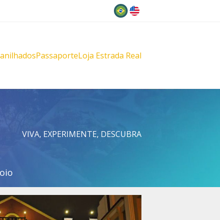
Idioma
lanilhados
Passaporte
Loja Estrada Real
s
çu
VIVA, EXPERIMENTE, DESCUBRA
oio