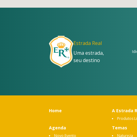
Estrada Real
Id
Uma estrada,
seu destino
Home
A Estrada 
Produtos L
Agenda
Temas
Novo Evento
Natureza