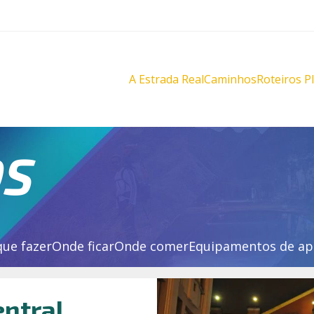
A Estrada Real
Caminhos
Roteiros P
Diamantes
Diamante
Novo
Novo
Velho
Velho
Sabarabuçu
Sabarabu
OS
que fazer
Onde ficar
Onde comer
Equipamentos de ap
entral