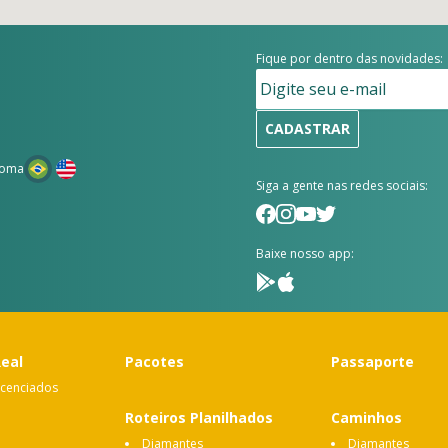
Fique por dentro das novidades:
CADASTRAR
ioma
Siga a gente nas redes sociais:
Baixe nosso app:
Real
Pacotes
Passaporte
icenciados
Roteiros Planilhados
Caminhos
Diamantes
Diamantes