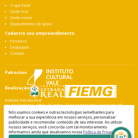
O que fazer
Onde ficar
Onde comer
Equipamentos de apoio
Cadastre seu empreendimento
Parceiros
Destaques
Contato
Patrocínio
Realização
Instituto Estrada Real
Av. do Contorno, 4456 • 7º andar • Funcionários Belo Horizonte: MG •
CEP: 30.110-028 Fone: 31 3263-4765
Nós usamos cookies e outras tecnologias semelhantes para
melhorar a sua experiência em nossos serviços, personalizar
publicidade e recomendar conteúdo de seu interesse. Ao utilizar
nossos serviços, você concorda com tal monitoramento.
Instituto Estrada Real
© Copyright 2021-
2026
Informamos ainda que atualizamos nossa
Política de Privacidade
.
Política de Privacidade
•
Termos de Uso