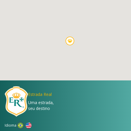
Estrada Real
Uma estrada,
seu destino
Idioma