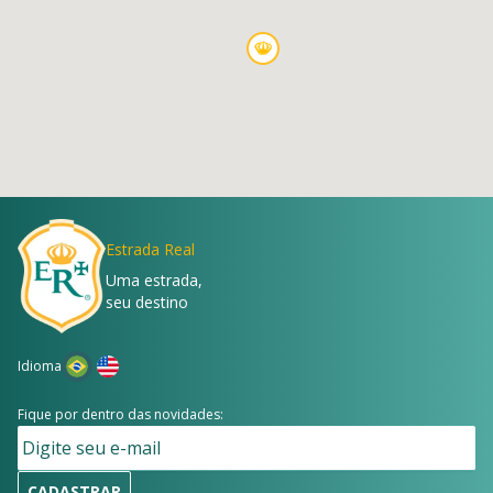
Estrada Real
Uma estrada,
seu destino
Idioma
Fique por dentro das novidades:
CADASTRAR