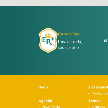
Estrada Real
Id
Uma estrada,
seu destino
Home
A Estrada 
Produtos L
Agenda
Temas
Novo Evento
Natureza