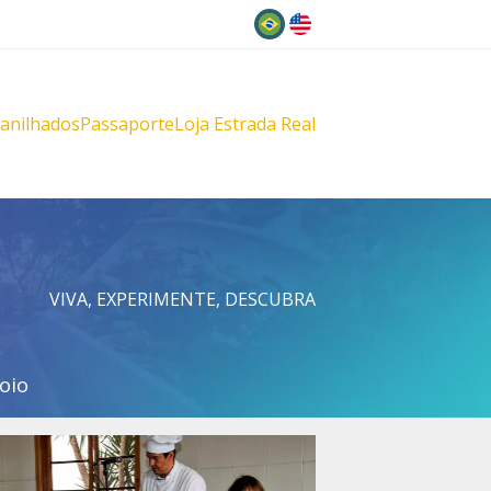
Idioma
lanilhados
Passaporte
Loja Estrada Real
s
çu
VIVA, EXPERIMENTE, DESCUBRA
oio