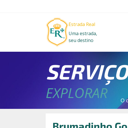
Estrada Real
Uma estrada,
seu destino
SERVIÇ
EXPLORAR
O 
Brumadinho Go