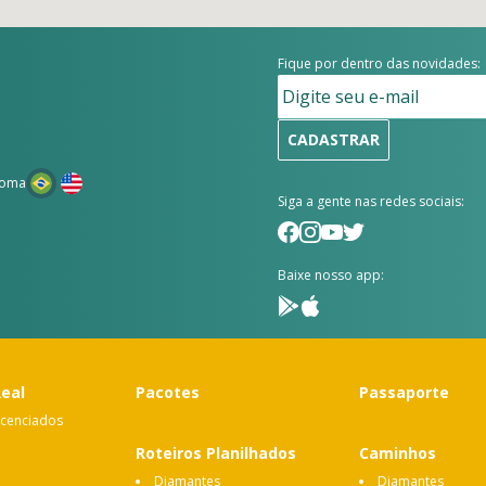
Fique por dentro das novidades:
CADASTRAR
ioma
Siga a gente nas redes sociais:
Baixe nosso app:
Real
Pacotes
Passaporte
icenciados
Roteiros Planilhados
Caminhos
Diamantes
Diamantes