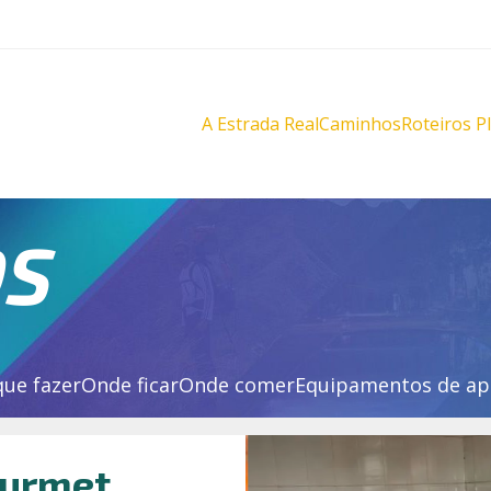
A Estrada Real
Caminhos
Roteiros P
Diamantes
Diamante
Novo
Novo
Velho
Velho
Sabarabuçu
Sabarabu
OS
que fazer
Onde ficar
Onde comer
Equipamentos de ap
urmet