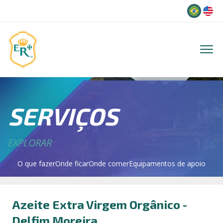
Idioma
SERVIÇOS
EXPLORAR
O que fazer
Onde ficar
Onde comer
Equipamentos de apoio
Azeite Extra Virgem Orgânico -
Delfim Moreira