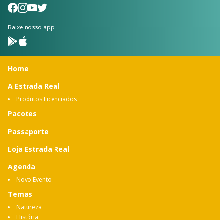
Baixe nosso app:
Home
A Estrada Real
Produtos Licenciados
Pacotes
Passaporte
Loja Estrada Real
Agenda
Novo Evento
Temas
Natureza
História