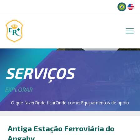
Idioma
SERVIÇOS
EXPLORAR
O que fazer
Onde ficar
Onde comer
Equipamentos de apoio
Antiga Estação Ferroviária do
Angahy