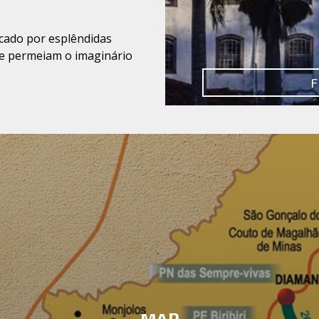
u
rcado por esplêndidas
e permeiam o imaginário
F
MAP