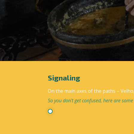
Signaling
On the main axes of the paths – Velho
So you don't get confused, here are some 