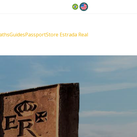
Language
aths
Guides
Passport
Store Estrada Real
Diamantes
Diamantes
Novo
Novo
Velho
Velho
Sabarabuçu
Sabarabuçu