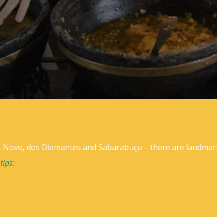
, Novo, dos Diamantes and Sabarabuçu – there are landmarks 
tips
: