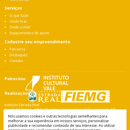
Serviços
O que fazer
Onde ficar
Onde comer
Equipamentos de apoio
Cadastre seu empreendimento
Parceiros
Destaques
Contato
Patrocínio
Realização
Instituto Estrada Real
Av. do Contorno, 4456 • 7º andar • Funcionários Belo Horizonte: MG •
CEP: 30.110-028 Fone: 31 3263-4765
Nós usamos cookies e outras tecnologias semelhantes para
melhorar a sua experiência em nossos serviços, personalizar
publicidade e recomendar conteúdo de seu interesse. Ao utilizar