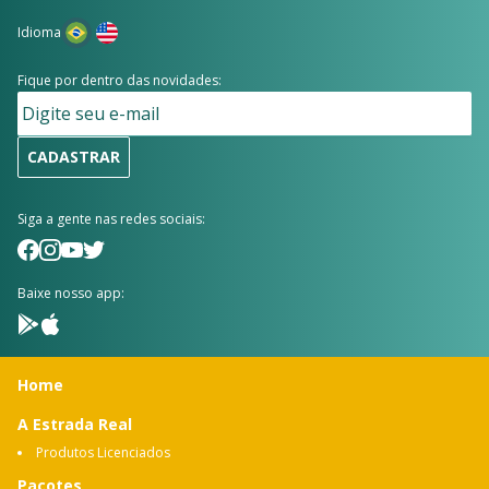
Idioma
Fique por dentro das novidades:
CADASTRAR
Siga a gente nas redes sociais:
Baixe nosso app:
Home
A Estrada Real
Produtos Licenciados
Pacotes