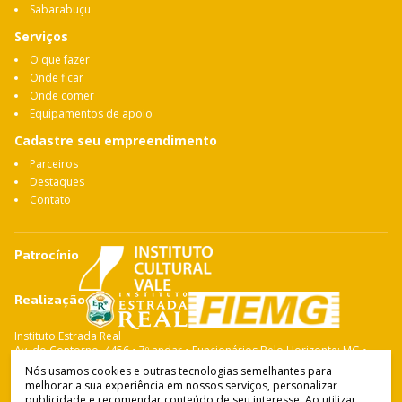
Sabarabuçu
Serviços
O que fazer
Onde ficar
Onde comer
Equipamentos de apoio
Cadastre seu empreendimento
Parceiros
Destaques
Contato
Patrocínio
Realização
Instituto Estrada Real
Av. do Contorno, 4456 • 7º andar • Funcionários Belo Horizonte: MG •
CEP: 30.110-028 Fone: 31 3263-4765
Nós usamos cookies e outras tecnologias semelhantes para
melhorar a sua experiência em nossos serviços, personalizar
publicidade e recomendar conteúdo de seu interesse. Ao utilizar