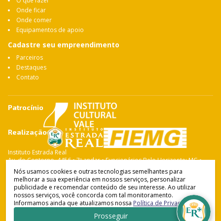
O que fazer
Onde ficar
Onde comer
Equipamentos de apoio
Cadastre seu empreendimento
Parceiros
Destaques
Contato
Patrocínio
Realização
Instituto Estrada Real
Av. do Contorno, 4456 • 7º andar • Funcionários Belo Horizonte: MG •
CEP: 30.110-028 Fone: 31 3263-4765
Nós usamos cookies e outras tecnologias semelhantes para
melhorar a sua experiência em nossos serviços, personalizar
publicidade e recomendar conteúdo de seu interesse. Ao utilizar
nossos serviços, você concorda com tal monitoramento.
Instituto Estrada Real
© Copyright 2021-
2026
Informamos ainda que atualizamos nossa
Política de Privacidade
.
Política de Privacidade
•
Termos de Uso
Desenvolvido por
Prosseguir