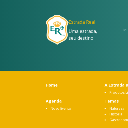
Estrada Real
Id
Uma estrada,
seu destino
Home
A Estrada 
Produtos L
Agenda
Temas
Novo Evento
Natureza
História
Gastronom