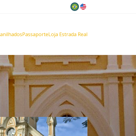
Idioma
lanilhados
Passaporte
Loja Estrada Real
s
çu