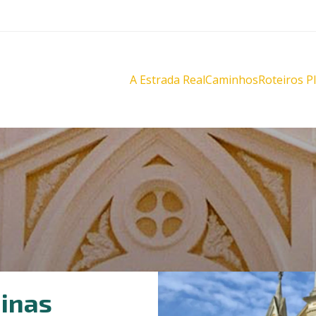
A Estrada Real
Caminhos
Roteiros P
Diamantes
Diamante
Novo
Novo
Velho
Velho
Sabarabuçu
Sabarabu
Minas