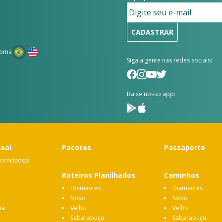
CADASTRAR
ioma
Siga a gente nas redes sociais:
Baixe nosso app:
Real
Pacotes
Passaporte
icenciados
Roteiros Planilhados
Caminhos
Diamantes
Diamantes
Novo
Novo
ia
Velho
Velho
Sabarabuçu
Sabarabuçu