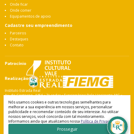
Onde ficar
Onde comer
Equipamentos de apoio
Cadastre seu empreendimento
Parceiros
Destaques
Contato
Patrocínio
Realização
Instituto Estrada Real
Av. do Contorno, 4456 • 7º andar • Funcionários Belo Horizonte: MG •
CEP: 30.110-028 Fone: 31 3263-4765
Nós usamos cookies e outras tecnologias semelhantes para
melhorar a sua experiência em nossos serviços, personalizar
publicidade e recomendar conteúdo de seu interesse. Ao utilizar
nossos serviços, você concorda com tal monitoramento.
Instituto Estrada Real
© Copyright 2021-
2026
Informamos ainda que atualizamos nossa
Política de Privacidade
.
Política de Privacidade
•
Termos de Uso
Desenvolvido por
Prosseguir