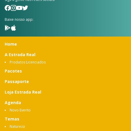
Baixe nosso app:
Home
A Estrada Real
Produtos Licenciados
Pacotes
Passaporte
Loja Estrada Real
Agenda
Novo Evento
Temas
Natureza