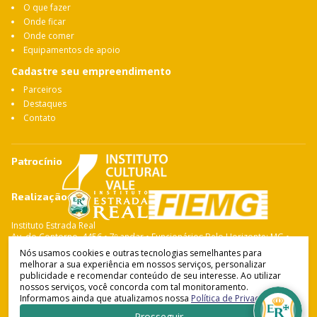
O que fazer
Onde ficar
Onde comer
Equipamentos de apoio
Cadastre seu empreendimento
Parceiros
Destaques
Contato
Patrocínio
Realização
Instituto Estrada Real
Av. do Contorno, 4456 • 7º andar • Funcionários Belo Horizonte: MG •
CEP: 30.110-028 Fone: 31 3263-4765
Nós usamos cookies e outras tecnologias semelhantes para
melhorar a sua experiência em nossos serviços, personalizar
publicidade e recomendar conteúdo de seu interesse. Ao utilizar
nossos serviços, você concorda com tal monitoramento.
Instituto Estrada Real
© Copyright 2021-
2026
Informamos ainda que atualizamos nossa
Política de Privacidade
.
Política de Privacidade
•
Termos de Uso
Desenvolvido por
Prosseguir